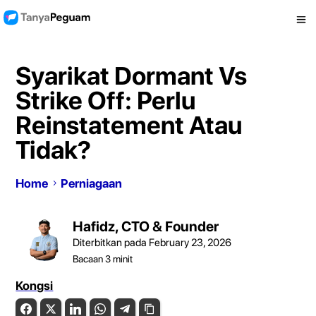
Syarikat Dormant Vs
Strike Off: Perlu
Reinstatement Atau
Tidak?
Home
Perniagaan
Hafidz, CTO & Founder
Diterbitkan pada February 23, 2026
Bacaan
3
minit
Kongsi
Facebook
Twitter
LinkedIn
WhatsApp
Telegram
Copy Link