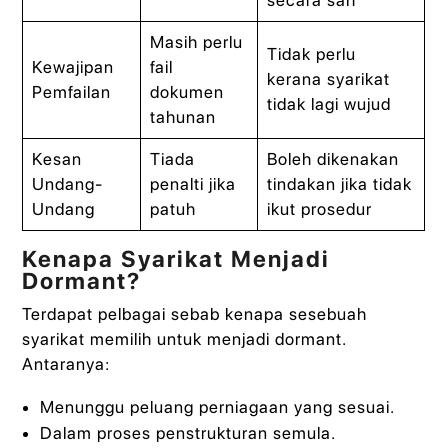
secara sah
Masih perlu
Tidak perlu
Kewajipan
fail
kerana syarikat
Pemfailan
dokumen
tidak lagi wujud
tahunan
Kesan
Tiada
Boleh dikenakan
Undang-
penalti jika
tindakan jika tidak
Undang
patuh
ikut prosedur
Kenapa Syarikat Menjadi
Dormant?
Terdapat pelbagai sebab kenapa sesebuah
syarikat memilih untuk menjadi dormant.
Antaranya:
Menunggu peluang perniagaan yang sesuai.
Dalam proses penstrukturan semula.