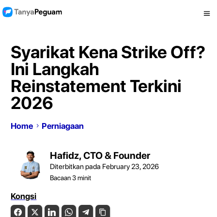
Syarikat Kena Strike Off?
Ini Langkah
Reinstatement Terkini
2026
Home
Perniagaan
Hafidz, CTO & Founder
Diterbitkan pada February 23, 2026
Bacaan
3
minit
Kongsi
Facebook
Twitter
LinkedIn
WhatsApp
Telegram
Copy Link