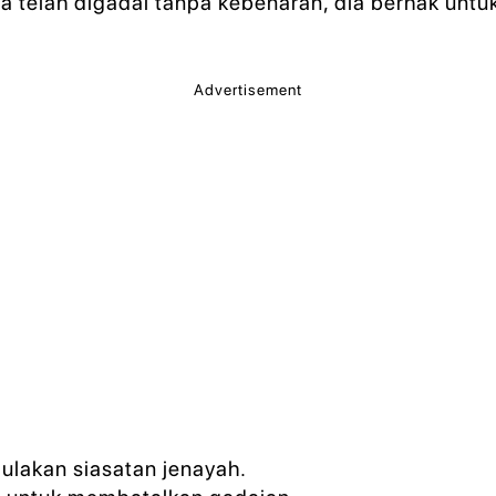
 telah digadai tanpa kebenaran, dia berhak untu
Advertisement
lakan siasatan jenayah.