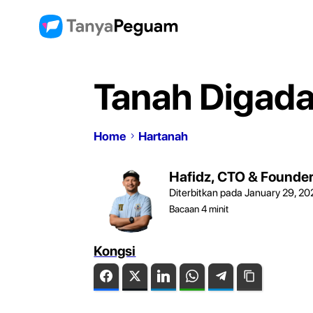
Tanah Digada
Home
Hartanah
Hafidz, CTO & Founde
Diterbitkan pada January 29, 20
Bacaan
4
minit
Kongsi
Facebook
Twitter
LinkedIn
WhatsApp
Telegram
Copy Link