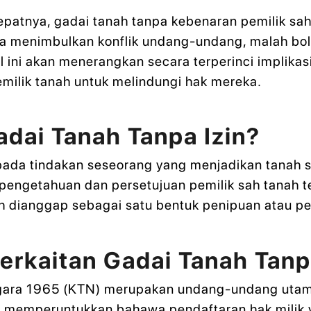
tepatnya, gadai tanah tanpa kebenaran pemilik sa
haja menimbulkan konflik undang-undang, malah b
ikel ini akan menerangkan secara terperinci implik
emilik tanah untuk melindungi hak mereka.
dai Tanah Tanpa Izin?
pada tindakan seseorang yang menjadikan tanah s
 pengetahuan dan persetujuan pemilik sah tanah 
eh dianggap sebagai satu bentuk penipuan atau pe
rkaitan Gadai Tanah Tanpa
egara 1965 (KTN) merupakan undang-undang utam
 memperuntukkan bahawa pendaftaran hak milik y