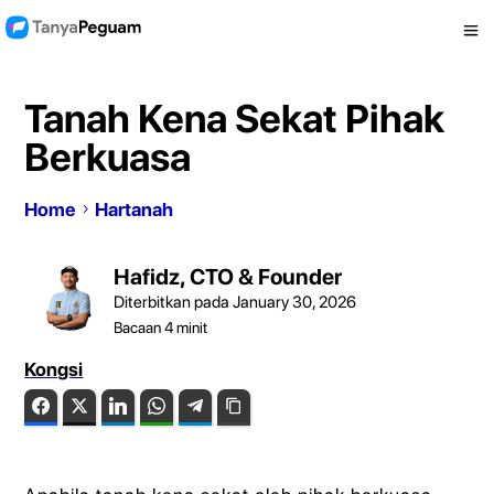
Tanah Kena Sekat Pihak
Berkuasa
Home
Hartanah
Hafidz, CTO & Founder
Diterbitkan pada January 30, 2026
Bacaan
4
minit
Kongsi
Facebook
Twitter
LinkedIn
WhatsApp
Telegram
Copy Link