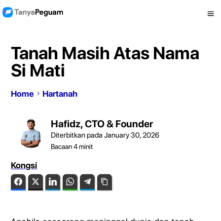
Tanah Masih Atas Nama
Si Mati
Home
Hartanah
Hafidz, CTO & Founder
Diterbitkan pada January 30, 2026
Bacaan
4
minit
Kongsi
Facebook
Twitter
LinkedIn
WhatsApp
Telegram
Copy Link