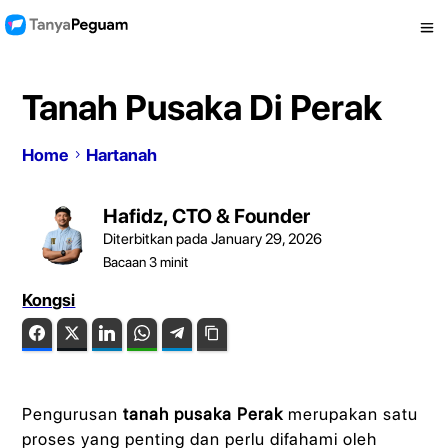
Tanah Pusaka Di Perak
Home
Hartanah
Hafidz, CTO & Founder
Diterbitkan pada January 29, 2026
Bacaan
3
minit
Kongsi
Facebook
Twitter
LinkedIn
WhatsApp
Telegram
Copy Link
Pengurusan
tanah pusaka Perak
merupakan satu
proses yang penting dan perlu difahami oleh