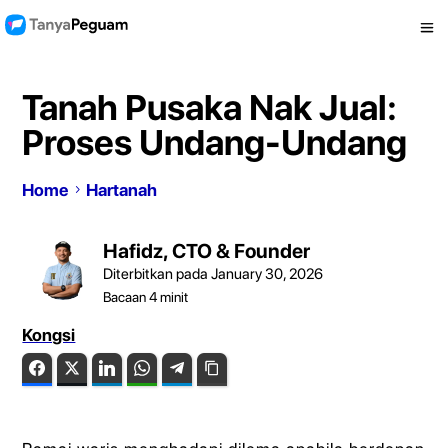
Tanah Pusaka Nak Jual:
Proses Undang-Undang
Home
Hartanah
Hafidz, CTO & Founder
Diterbitkan pada January 30, 2026
Bacaan
4
minit
Kongsi
Facebook
Twitter
LinkedIn
WhatsApp
Telegram
Copy Link