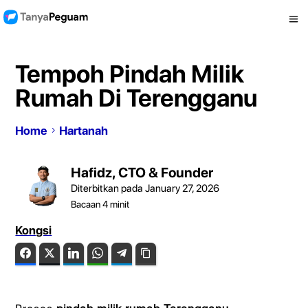
Tempoh Pindah Milik
Rumah Di Terengganu
Home
Hartanah
Hafidz, CTO & Founder
Diterbitkan pada January 27, 2026
Bacaan
4
minit
Kongsi
Facebook
Twitter
LinkedIn
WhatsApp
Telegram
Copy Link