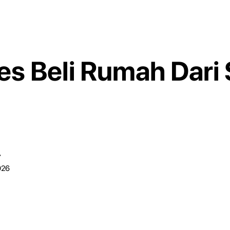
s Beli Rumah Dari
r
026