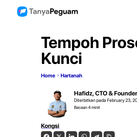
Tempoh Prose
Kunci
Home
Hartanah
Hafidz, CTO & Founde
Diterbitkan pada February 23, 2
Bacaan
4
minit
Kongsi
Facebook
Twitter
LinkedIn
WhatsApp
Telegram
Copy Link