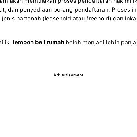
am akan memulakan proses pendaftaran hak milik 
at, dan penyediaan borang pendaftaran. Proses i
enis hartanah (leasehold atau freehold) dan loka
ilik,
tempoh beli rumah
boleh menjadi lebih panja
Advertisement