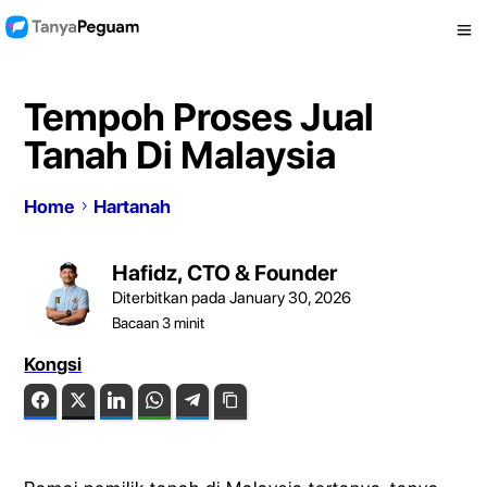
Tempoh Proses Jual
Tanah Di Malaysia
Home
Hartanah
Hafidz, CTO & Founder
Diterbitkan pada January 30, 2026
Bacaan
3
minit
Kongsi
Facebook
Twitter
LinkedIn
WhatsApp
Telegram
Copy Link