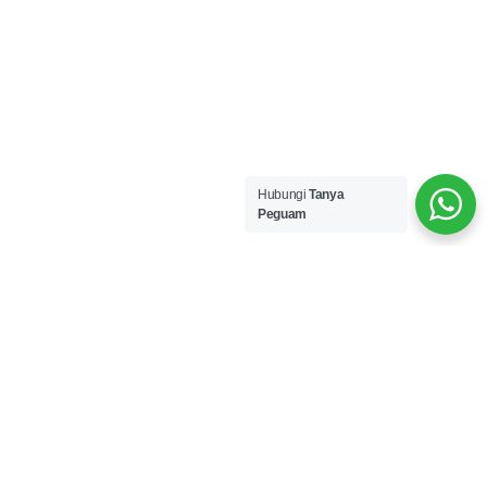
Hubungi
Tanya
Peguam
#TanyaPeguam
4 Langkah mudah untuk khidmat
guaman