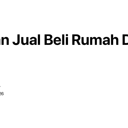
 Jual Beli Rumah D
r
26