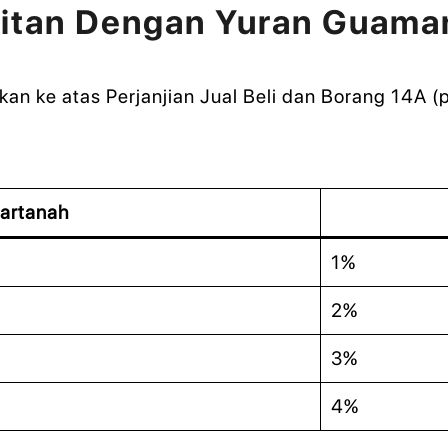
aitan Dengan Yuran Guama
kan ke atas Perjanjian Jual Beli dan Borang 14A (
Hartanah
1%
2%
3%
4%