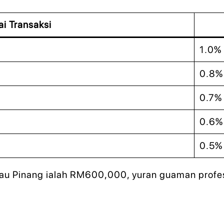
ai Transaksi
1.0%
0.8%
0.7%
0.6%
0.5%
ulau Pinang ialah RM600,000, yuran guaman profes