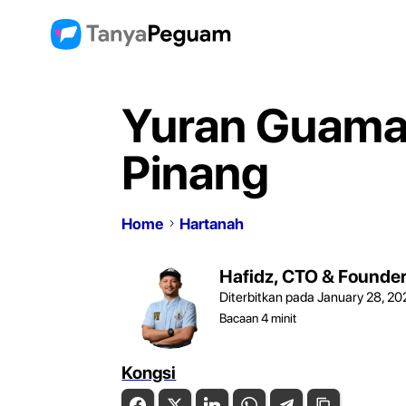
Yuran Guaman
Pinang
Home
Hartanah
Hafidz, CTO & Founde
Diterbitkan pada January 28, 20
Bacaan
4
minit
Kongsi
Facebook
Twitter
LinkedIn
WhatsApp
Telegram
Copy Link