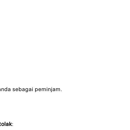
 anda sebagai peminjam.
tolak
: