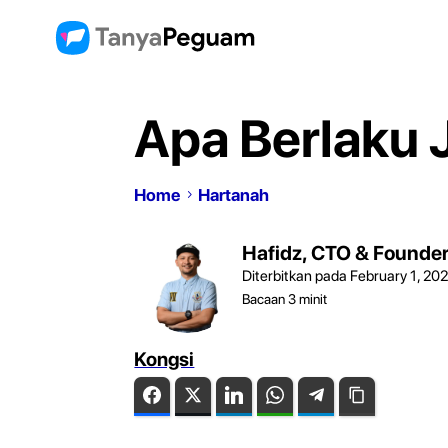
Apa Berlaku 
Home
Hartanah
Hafidz, CTO & Founde
Diterbitkan pada February 1, 20
Bacaan
3
minit
Kongsi
Facebook
Twitter
LinkedIn
WhatsApp
Telegram
Copy Link