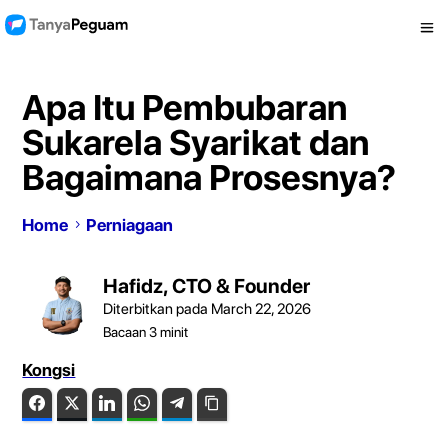
Apa Itu Pembubaran
Sukarela Syarikat dan
Bagaimana Prosesnya?
Home
Perniagaan
Hafidz, CTO & Founder
Diterbitkan pada March 22, 2026
Bacaan
3
minit
Kongsi
Facebook
Twitter
LinkedIn
WhatsApp
Telegram
Copy Link