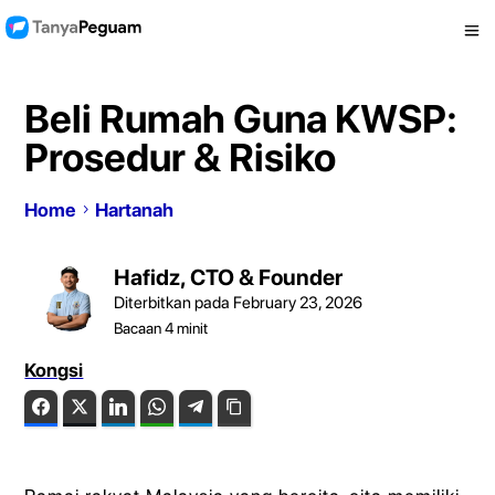
Beli Rumah Guna KWSP:
Prosedur & Risiko
Home
Hartanah
Hafidz, CTO & Founder
Diterbitkan pada February 23, 2026
Bacaan
4
minit
Kongsi
Facebook
Twitter
LinkedIn
WhatsApp
Telegram
Copy Link