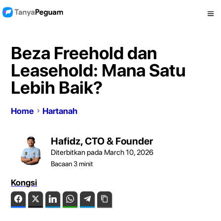
Beza Freehold dan
Leasehold: Mana Satu
Lebih Baik?
Home
Hartanah
Hafidz, CTO & Founder
Diterbitkan pada March 10, 2026
Bacaan
3
minit
Kongsi
Facebook
Twitter
LinkedIn
WhatsApp
Telegram
Copy Link