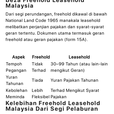
Beza Freehold Leasehold
Malaysia
Dari segi perundangan, freehold dikawal di bawah
National Land Code 1965 manakala leasehold
melibatkan perjanjian pajakan dan syarat-syarat
geran tertentu. Dokumen utama termasuk geran
freehold atau geran pajakan (form 15A).
Aspek
Freehold
Leasehold
Tempoh
Tidak
30–99 Tahun (atau lain-lain
Pegangan
Terhad
mengikut Geran)
Yuran
Tiada
Yuran Pajakan Tahunan
Tahunan
Kebolehan
Lebih
Terhad Mengikut Syarat
Meminda
Fleksibel
Pajakan
Kelebihan Freehold Leasehold
Malaysia Dari Segi Pelaburan