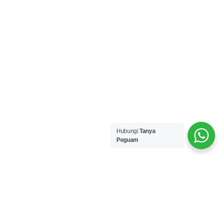
Hubungi
Tanya
Peguam
#TanyaPeguam
4 Langkah mudah untuk khidmat
guaman