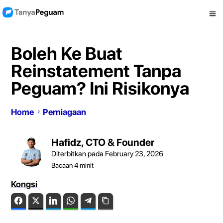
Boleh Ke Buat
Reinstatement Tanpa
Peguam? Ini Risikonya
Home
Perniagaan
Hafidz, CTO & Founder
Diterbitkan pada February 23, 2026
Bacaan
4
minit
Kongsi
Facebook
Twitter
LinkedIn
WhatsApp
Telegram
Copy Link