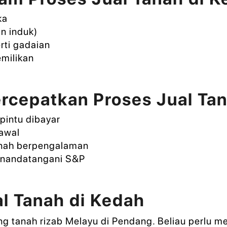
ka
an induk)
ti gadaian
emilikan
rcepatkan Proses Jual Tan
pintu dibayar
awal
nah berpengalaman
enandatangani S&P
al Tanah di Kedah
ng tanah rizab Melayu di Pendang. Beliau perlu m