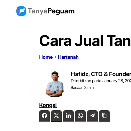
Cara Jual Ta
Home
Hartanah
Hafidz, CTO & Founde
Diterbitkan pada January 28, 20
Bacaan
3
minit
Kongsi
Facebook
Twitter
LinkedIn
WhatsApp
Telegram
Copy Link