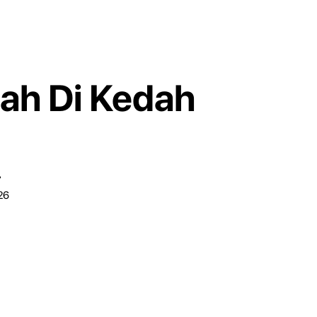
nah Di Kedah
r
26