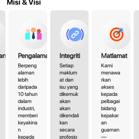
Misi & Visi
an
Pengalaman
Integriti
Matlamat
Berpeng
Setiap
Kami
alaman
maklum
menawa
lebih
at dan
rkan
daripada
isu yang
akses
10 tahun
dikemuk
kepada
dalam
akan
pelbagai
industri,
akan
bidang
memberi
dikendali
kepakar
keyakina
kan
an
n
secara
guaman
kepada
profesio
—