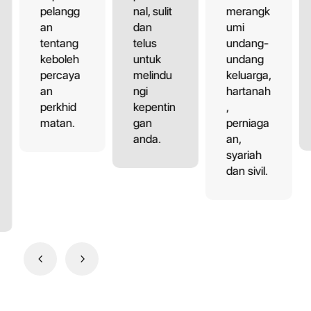
pelangg
nal, sulit
merangk
an
dan
umi
tentang
telus
undang-
keboleh
untuk
undang
percaya
melindu
keluarga,
an
ngi
hartanah
perkhid
kepentin
,
matan.
gan
perniaga
anda.
an,
syariah
dan sivil.
4
5