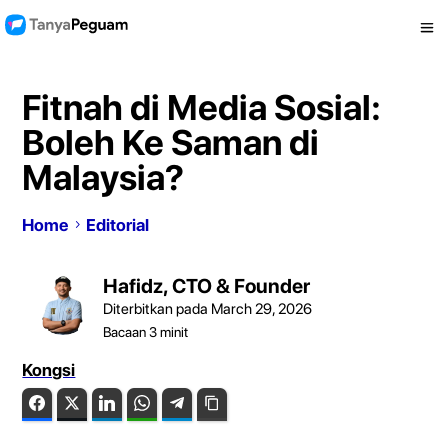
Fitnah di Media Sosial:
Boleh Ke Saman di
Malaysia?
Home
Editorial
Hafidz, CTO & Founder
Diterbitkan pada March 29, 2026
Bacaan
3
minit
Kongsi
Facebook
Twitter
LinkedIn
WhatsApp
Telegram
Copy Link