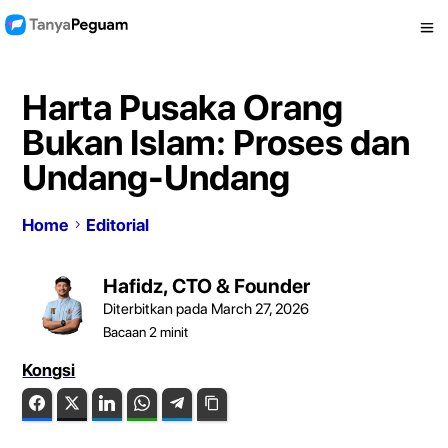
Harta Pusaka Orang
Bukan Islam: Proses dan
Undang-Undang
Home
Editorial
Hafidz, CTO & Founder
Diterbitkan pada March 27, 2026
Bacaan
2
minit
Kongsi
Facebook
Twitter
LinkedIn
WhatsApp
Telegram
Copy Link