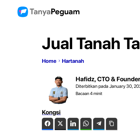
Jual Tanah T
Home
Hartanah
Hafidz, CTO & Founde
Diterbitkan pada January 30, 2
Bacaan
4
minit
Kongsi
Facebook
Twitter
LinkedIn
WhatsApp
Telegram
Copy Link