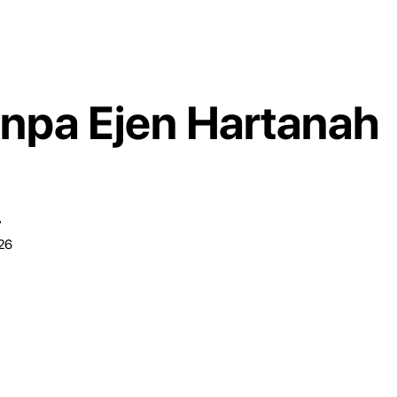
anpa Ejen Hartanah
r
026