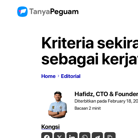
Kriteria seki
sebagai kerj
Home
Editorial
Hafidz, CTO & Founde
Diterbitkan pada February 18, 2
Bacaan
2
minit
Kongsi
Facebook
Twitter
LinkedIn
WhatsApp
Telegram
Copy Link