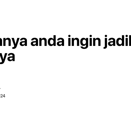
ranya anda ingin ja
aya
r
024