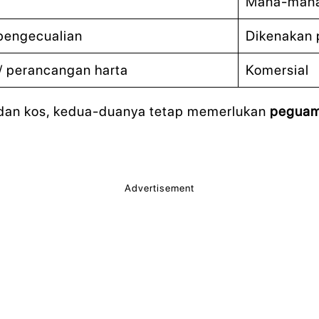
Mana-mana
pengecualian
Dikenakan
/ perancangan harta
Komersial
 dan kos, kedua-duanya tetap memerlukan
peguam
Advertisement