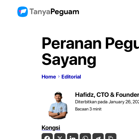
Peranan Pegu
Sayang
Home
Editorial
Hafidz, CTO & Founde
Diterbitkan pada January 26, 20
Bacaan
3
minit
Kongsi
Facebook
Twitter
LinkedIn
WhatsApp
Telegram
Copy Link