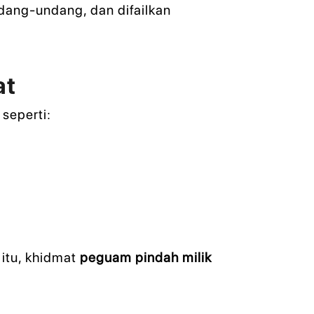
dang-undang, dan difailkan
at
seperti:
 itu, khidmat
peguam pindah milik