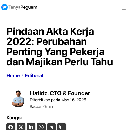
Pindaan Akta Kerja
2022: Perubahan
Penting Yang Pekerja
dan Majikan Perlu Tahu
Home
Editorial
Hafidz, CTO & Founder
Diterbitkan pada May 16, 2026
Bacaan
6
minit
Kongsi
Facebook
Twitter
LinkedIn
WhatsApp
Telegram
Copy Link