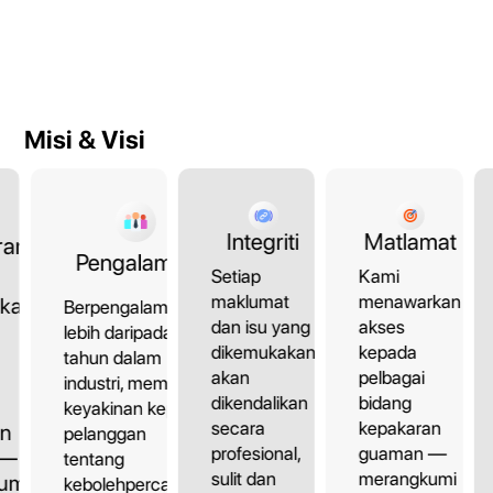
Misi & Visi
Matlamat
Integriti
ran
Pengalaman
Kami
Setiap
menawarkan
maklumat
kan
Berpengalaman
akses
dan isu yang
lebih daripada 10
kepada
dikemukakan
tahun dalam
pelbagai
akan
industri, memberi
bidang
dikendalikan
keyakinan kepada
kepakaran
secara
an
pelanggan
guaman —
profesional,
 —
tentang
merangkumi
sulit dan
umi
kebolehpercayaan