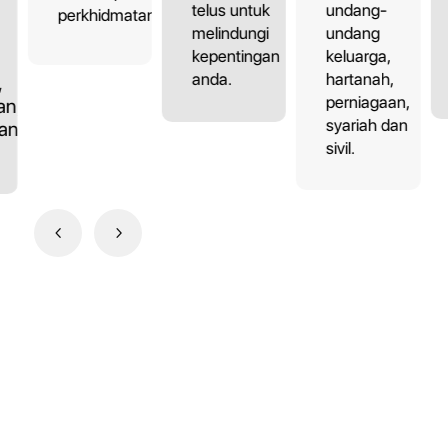
undang-
telus untuk
perkhidmatan.
undang
melindungi
keluarga,
kepentingan
hartanah,
anda.
,
perniagaan,
an,
syariah dan
dan
sivil.
4
5