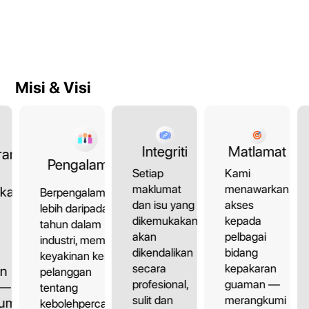
Misi & Visi
Matlamat
Integriti
ran
Pengalaman
Kami
Setiap
menawarkan
maklumat
kan
Berpengalaman
akses
dan isu yang
lebih daripada 10
kepada
dikemukakan
tahun dalam
pelbagai
akan
industri, memberi
bidang
dikendalikan
keyakinan kepada
kepakaran
secara
an
pelanggan
guaman —
profesional,
 —
tentang
merangkumi
sulit dan
umi
kebolehpercayaan