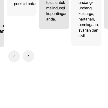
undang-
telus untuk
perkhidmatan.
undang
melindungi
keluarga,
kepentingan
hartanah,
anda.
,
perniagaan,
an,
syariah dan
dan
sivil.
4
5