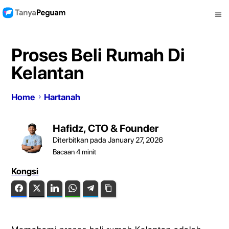
Proses Beli Rumah Di
Kelantan
Home
Hartanah
Hafidz, CTO & Founder
Diterbitkan pada January 27, 2026
Bacaan
4
minit
Kongsi
Facebook
Twitter
LinkedIn
WhatsApp
Telegram
Copy Link