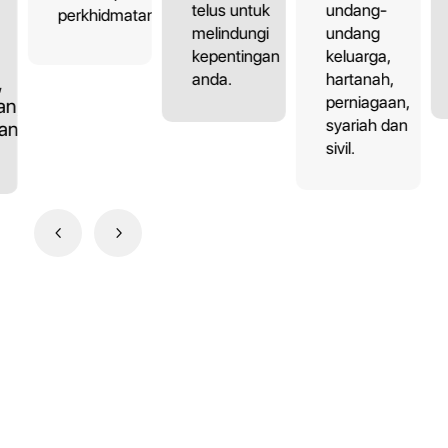
undang-
telus untuk
perkhidmatan.
undang
melindungi
keluarga,
kepentingan
hartanah,
anda.
,
perniagaan,
an,
syariah dan
dan
sivil.
4
5