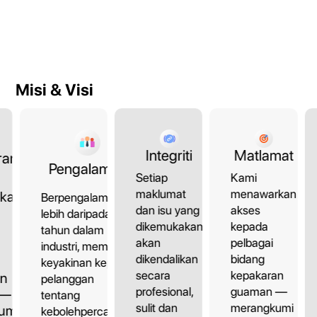
Misi & Visi
Matlamat
Integriti
ran
Pengalaman
Kami
Setiap
menawarkan
maklumat
kan
Berpengalaman
akses
dan isu yang
lebih daripada 10
kepada
dikemukakan
tahun dalam
pelbagai
akan
industri, memberi
bidang
dikendalikan
keyakinan kepada
kepakaran
secara
an
pelanggan
guaman —
profesional,
 —
tentang
merangkumi
sulit dan
umi
kebolehpercayaan