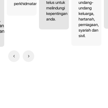
undang-
telus untuk
perkhidmatan.
undang
melindungi
keluarga,
kepentingan
hartanah,
anda.
,
perniagaan,
an,
syariah dan
dan
sivil.
4
5