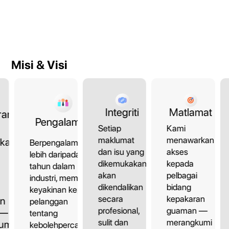
Misi & Visi
Matlamat
Integriti
ran
Pengalaman
Kami
Setiap
menawarkan
maklumat
kan
Berpengalaman
akses
dan isu yang
lebih daripada 10
kepada
dikemukakan
tahun dalam
pelbagai
akan
industri, memberi
bidang
dikendalikan
keyakinan kepada
kepakaran
secara
an
pelanggan
guaman —
profesional,
 —
tentang
merangkumi
sulit dan
umi
kebolehpercayaan