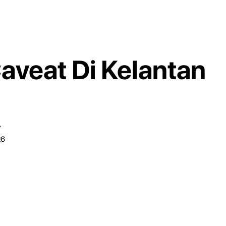
veat Di Kelantan
r
26