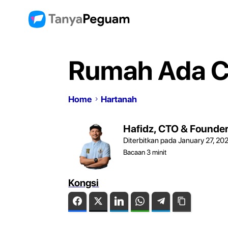
Rumah Ada Ca
Home
Hartanah
Hafidz, CTO & Founde
Diterbitkan pada January 27, 20
Bacaan
3
minit
Kongsi
Facebook
Twitter
LinkedIn
WhatsApp
Telegram
Copy Link