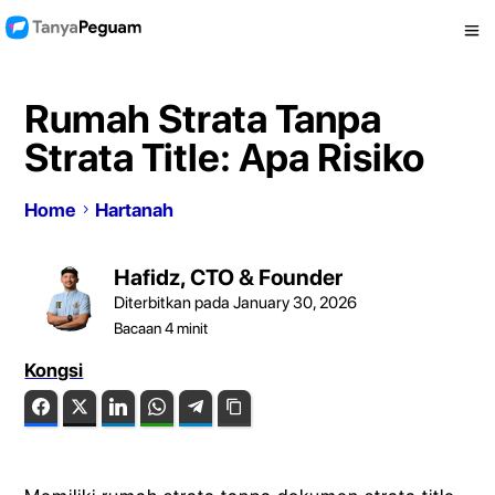
Rumah Strata Tanpa
Strata Title: Apa Risiko
Home
Hartanah
Hafidz, CTO & Founder
Diterbitkan pada January 30, 2026
Bacaan
4
minit
Kongsi
Facebook
Twitter
LinkedIn
WhatsApp
Telegram
Copy Link