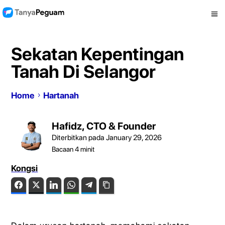
Sekatan Kepentingan
Tanah Di Selangor
Home
Hartanah
Hafidz, CTO & Founder
Diterbitkan pada January 29, 2026
Bacaan
4
minit
Kongsi
Facebook
Twitter
LinkedIn
WhatsApp
Telegram
Copy Link