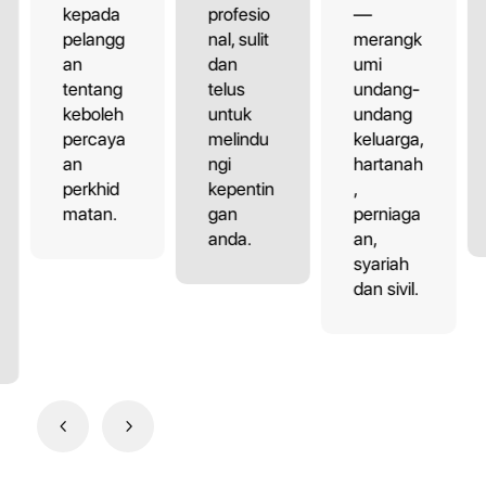
kepada
profesio
—
pelangg
nal, sulit
merangk
an
dan
umi
tentang
telus
undang-
keboleh
untuk
undang
percaya
melindu
keluarga,
an
ngi
hartanah
perkhid
kepentin
,
matan.
gan
perniaga
anda.
an,
syariah
dan sivil.
4
5