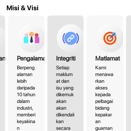
Misi & Visi
an
Pengalaman
Integriti
Matlamat
Berpeng
Setiap
Kami
alaman
maklum
menawa
lebih
at dan
rkan
daripada
isu yang
akses
10 tahun
dikemuk
kepada
dalam
akan
pelbagai
industri,
akan
bidang
memberi
dikendali
kepakar
keyakina
kan
an
n
secara
guaman